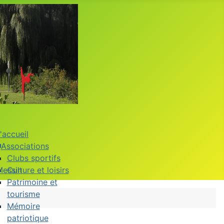
'accueil
Associations
Clubs sportifs
Messin
Culture et loisirs
Patrimoine et
tourisme
Mémoire
patriotique