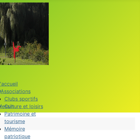
'accueil
Associations
Clubs sportifs
Messin
Culture et loisirs
Patrimoine et
tourisme
Mémoire
patriotique