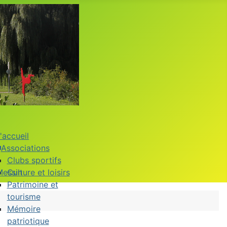
'accueil
Associations
Clubs sportifs
Messin
Culture et loisirs
Patrimoine et
tourisme
Mémoire
patriotique