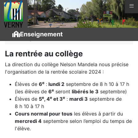
≡
Vous êtes ici :
Page d'accueil
La vie à Verny
Enseignement
Enseignement
La rentrée au collège
La direction du collège Nelson Mandela nous précise
l'organisation de la rentrée scolaire 2024 :
e
Élèves de
6
:
lundi 2
septembre de 8 h 10 à 17 h
e
(les élèves de
6
seront
libérés le 3
septembre)
e
e
e
Élèves de
5
, 4
et 3
:
mardi 3
septembre de
8 h 10 à 17 h
Cours normal pour tous
les élèves à partir du
mercredi 4
septembre selon l’emploi du temps de
l'élève.