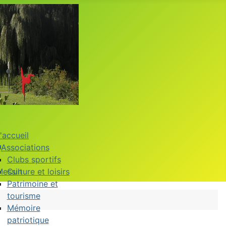
'accueil
Associations
Clubs sportifs
Messin
Culture et loisirs
Patrimoine et
tourisme
Mémoire
patriotique