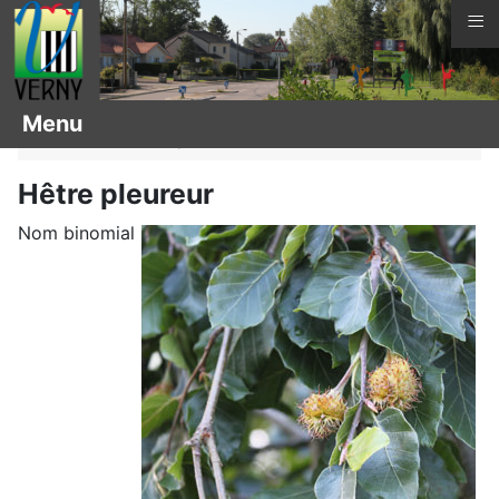
≡
Vous êtes ici :
Page d'accueil
Menu
Arbres remarquables
Hêtre pleureur
Nom binomial