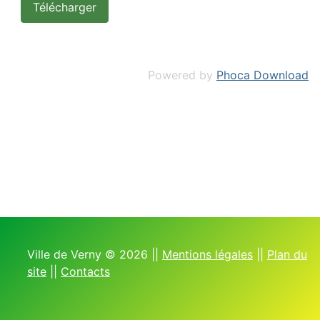
Powered by
Phoca Download
Ville de Verny © 2026 ||
Mentions légales
||
Plan du
site
||
Contacts