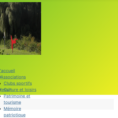
'accueil
Associations
Clubs sportifs
Messin
Culture et loisirs
Patrimoine et
tourisme
Mémoire
patriotique