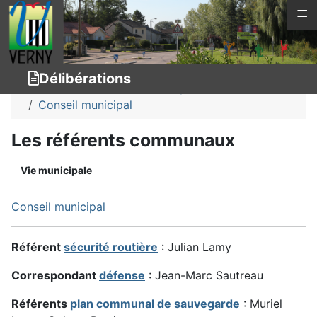
≡
Vous êtes ici :
Page d'accueil
Vie municipale
Délibérations
Délibérations
Vie municipale
Conseil municipal
Les référents communaux
Vie municipale
Conseil municipal
Référent
sécurité routière
: Julian Lamy
Correspondant
défense
: Jean-Marc Sautreau
Référents
plan communal de sauvegarde
: Muriel