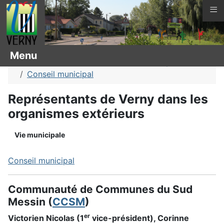
≡
Vous êtes ici :
Page d'accueil
Menu
Le Courrier des Vernois
Vie municipale
Conseil municipal
Représentants de Verny dans les
organismes extérieurs
Vie municipale
Conseil municipal
Communauté de Communes du Sud
Messin (
CCSM
)
er
Victorien Nicolas (1
vice-président), Corinne