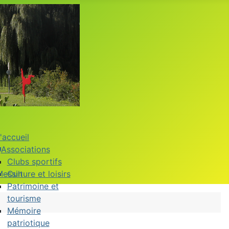
'accueil
Associations
Clubs sportifs
Messin
Culture et loisirs
Patrimoine et
tourisme
Mémoire
patriotique