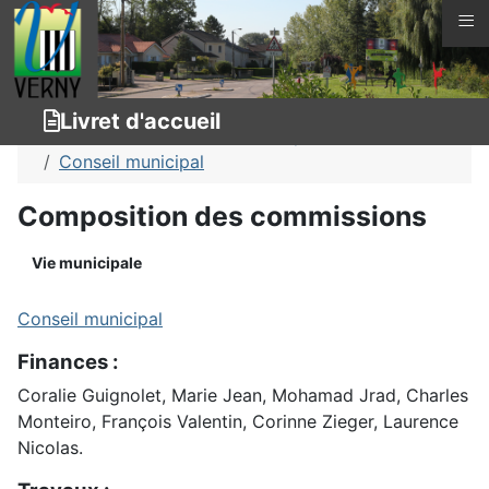
≡
Vous êtes ici :
Page d'accueil
Connaître Verny
Livret d'accueil
Livret d'accueil
Vie municipale
Conseil municipal
Composition des commissions
Vie municipale
Conseil municipal
Finances :
Coralie Guignolet, Marie Jean, Mohamad Jrad, Charles
Monteiro, François Valentin, Corinne Zieger, Laurence
Nicolas.